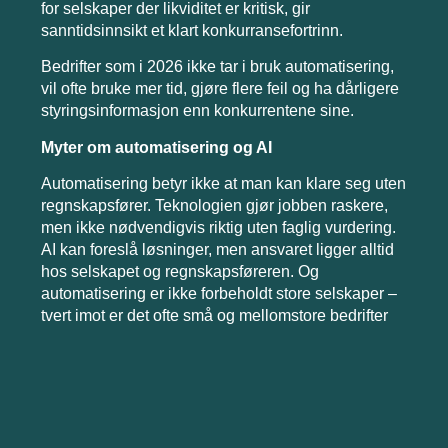
for selskaper der likviditet er kritisk, gir
sanntidsinnsikt et klart konkurransefortrinn.
Bedrifter som i 2026 ikke tar i bruk automatisering,
vil ofte bruke mer tid, gjøre flere feil og ha dårligere
styringsinformasjon enn konkurrentene sine.
Myter om automatisering og AI
Automatisering betyr ikke at man kan klare seg uten
regnskapsfører. Teknologien gjør jobben raskere,
men ikke nødvendigvis riktig uten faglig vurdering.
AI kan foreslå løsninger, men ansvaret ligger alltid
hos selskapet og regnskapsføreren. Og
automatisering er ikke forbeholdt store selskaper –
tvert imot er det ofte små og mellomstore bedrifter
som har mest å hente. Moderne systemer er
tilgjengelige, kostnadseffektive og betaler seg raskt
gjennom spart tid og redusert risiko.
Konklusjon