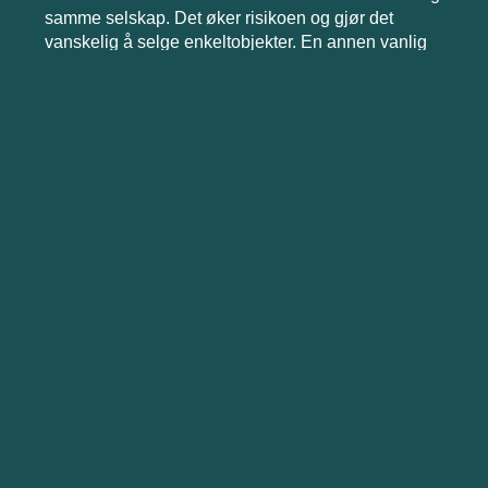
samme selskap. Det øker risikoen og gjør det
vanskelig å selge enkeltobjekter. En annen vanlig
feil er å etablere holding for sent, etter at verdiene
allerede har vokst betydelig. Noen blander også
drift og investering i holdingselskapet, noe som
reduserer fleksibiliteten og gjør strukturen mindre
oversiktlig.
Caddie Regnskap – vi bygger strukturen
sammen med deg
Hos
Caddie Regnskap
jobber vi med mer enn
bare korrekt bokføring. Vi ser helheten i hvordan
struktur, skatt, selskapsorganisering og
økonomistyring spiller sammen. Når vi etablerer
holdingstrukturer, vurderer vi blant annet hvordan
risiko kan isoleres mellom prosjekter, hvordan
fritaksmetoden kan utnyttes for skattefri
reinvestering, hvordan strukturen påvirker
bankdialog og finansiering, og hvordan løsningen
kan tilpasses fremtidige generasjonsskifter.